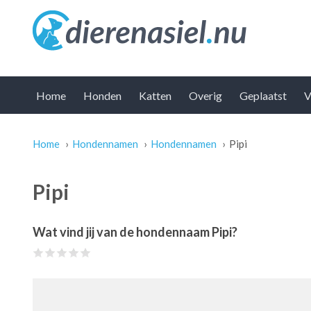
Home
Honden
Katten
Overig
Geplaatst
V
Home
›
Hondennamen
›
Hondennamen
›
Pipi
U bent hier
Pipi
Wat vind jij van de hondennaam Pipi?