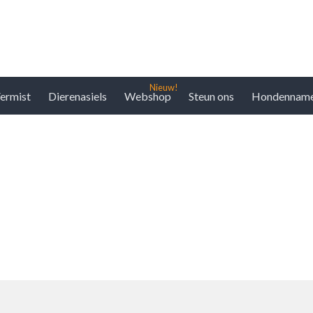
ermist
Dierenasiels
Webshop
Steun ons
Hondennam