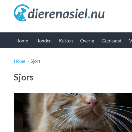
Home
Honden
Katten
Overig
Geplaatst
V
Home
›
Sjors
U bent hier
Sjors