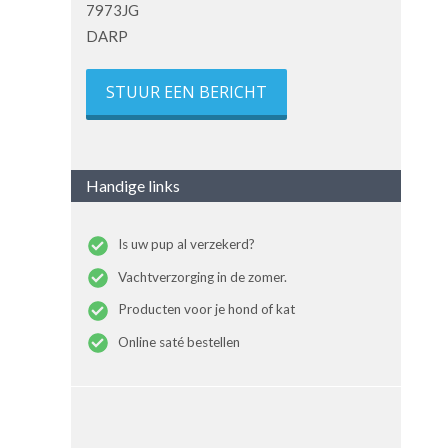
7973JG
DARP
STUUR EEN BERICHT
Handige links
Is uw pup al verzekerd?
Vachtverzorging in de zomer.
Producten voor je hond of kat
Online saté bestellen