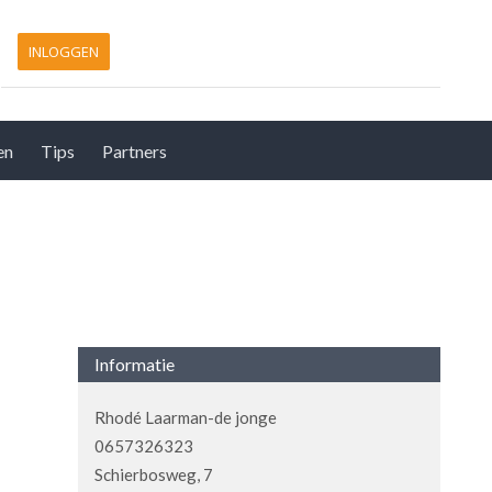
INLOGGEN
en
Tips
Partners
Informatie
Rhodé Laarman-de jonge
0657326323
Schierbosweg, 7