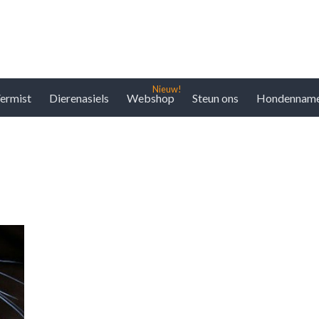
ermist
Dierenasiels
Webshop
Steun ons
Hondennam