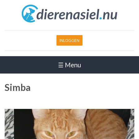
INLOGGEN
☰ Menu
Simba