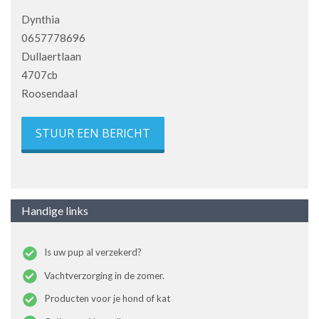
Dynthia
0657778696
Dullaertlaan
4707cb
Roosendaal
STUUR EEN BERICHT
Handige links
Is uw pup al verzekerd?
Vachtverzorging in de zomer.
Producten voor je hond of kat