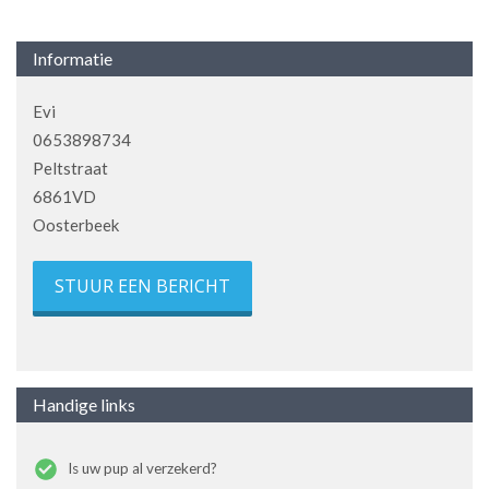
Informatie
Evi
0653898734
Peltstraat
6861VD
Oosterbeek
STUUR EEN BERICHT
Handige links
Is uw pup al verzekerd?