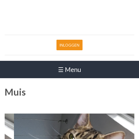
INLOGGEN
☰ Menu
Muis