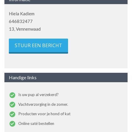
Hiela Kadiem
646832477
13, Vennenwaad
STUUR EEN BERICHT
Handige links
Is uw pup al verzekerd?
Vachtverzorging in de zomer.
Producten voor je hond of kat
Online saté bestellen