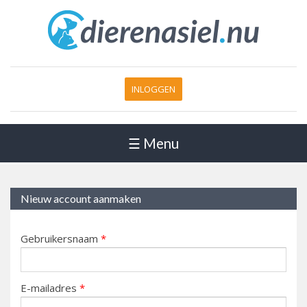
INLOGGEN
☰ Menu
Nieuw account aanmaken
Gebruikersnaam
*
E-mailadres
*