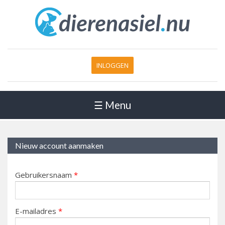
INLOGGEN
☰ Menu
Nieuw account aanmaken
Gebruikersnaam
*
E-mailadres
*