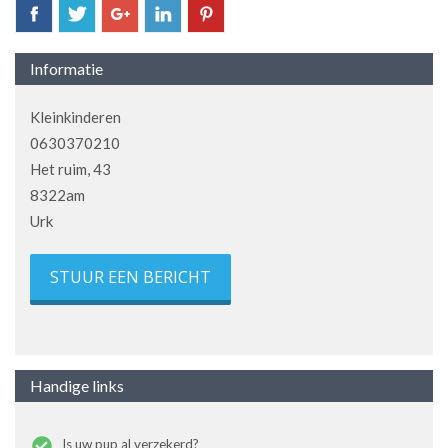
Informatie
Kleinkinderen
0630370210
Het ruim, 43
8322am
Urk
STUUR EEN BERICHT
Handige links
Is uw pup al verzekerd?