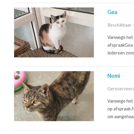
Gea
Beschikbaar 
Vanwege het c
afspraakGea is
iedereen zonde
Nomi
Gereserveerd
Vanwege het c
op afspraak.N
om aangehaald