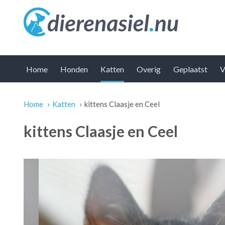
Home
Honden
Katten
Overig
Geplaatst
V
Home
›
Katten
›
kittens Claasje en Ceel
U bent hier
kittens Claasje en Ceel