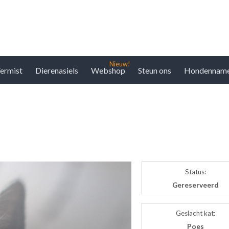
ermist
Dierenasiels
Webshop
Steun ons
Hondennam
Status:
Gereserveerd
Geslacht kat:
Poes