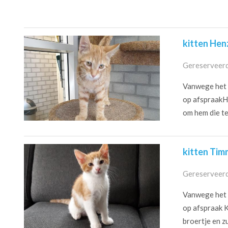
kitten Hen
Gereserveerd
Vanwege het c
op afspraakHe
om hem die te 
kitten Tim
Gereserveerd
Vanwege het c
op afspraak K
broertje en zus