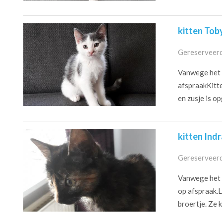
kitten Tob
Gereserveerd
Vanwege het c
afspraakKitten
en zusje is op
kitten Indr
Gereserveerd
Vanwege het c
op afspraak.Li
broertje. Ze 