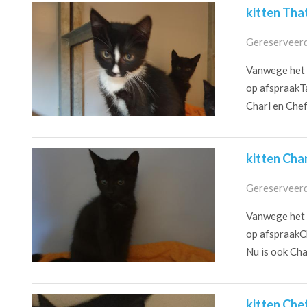
kitten Tha
Gereserveerd
Vanwege het c
op afspraakTa
Charl en Chef
kitten Cha
Gereserveerd
Vanwege het c
op afspraakC
Nu is ook Cha
kitten Che