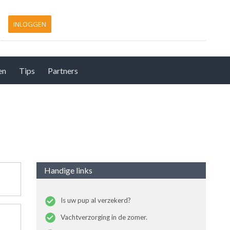
INLOGGEN
en
Tips
Partners
Handige links
Is uw pup al verzekerd?
Vachtverzorging in de zomer.