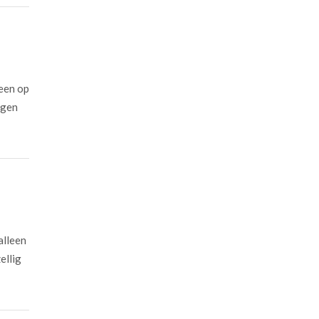
leen op
egen
alleen
ellig