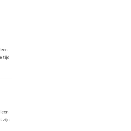
leen
 tijd
lleen
t zijn