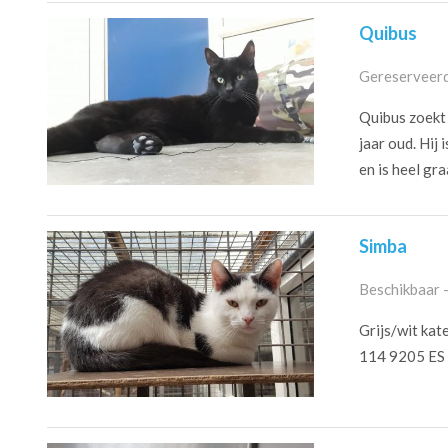
Quibus
Gereserveerd
Quibus zoekt 
jaar oud. Hij 
en is heel graa
Simba
Beschikbaar 
Grijs/wit kat
114 9205 ES D