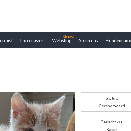
ermist
Dierenasiels
Webshop
Steun ons
Hondennam
Status:
Gereserveerd
Geslacht kat:
Kater