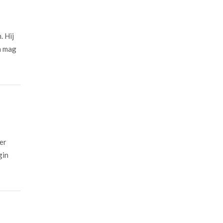
. Hij
n mag
er
gin