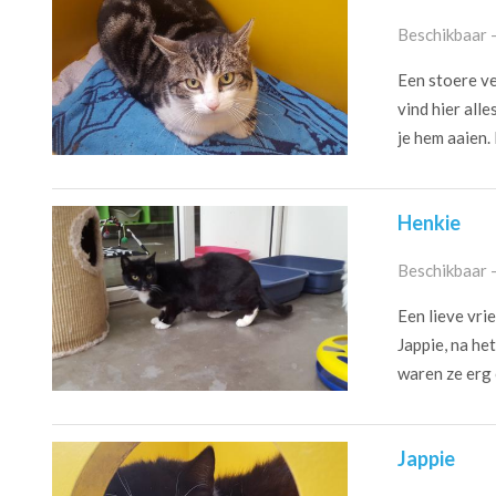
Beschikbaar 
Een stoere ve
vind hier all
je hem aaien. H
Henkie
Beschikbaar 
Een lieve vri
Jappie, na he
waren ze erg 
Jappie