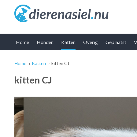
Home
Honden
Katten
Overig
Geplaatst
V
Home
›
Katten
›
kitten CJ
U bent hier
kitten CJ