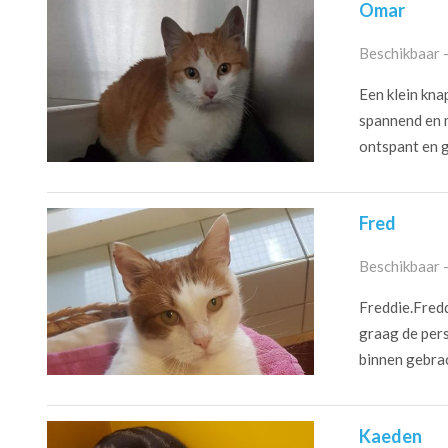
Omar
Beschikbaar 
Een klein kna
spannend en m
ontspant en ge
Fred
Beschikbaar 
Freddie.Freddi
graag de pers
binnen gebrach
Kaeden