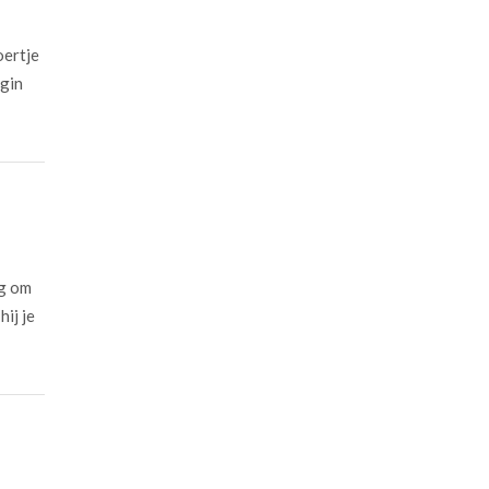
oertje
egin
ig om
hij je