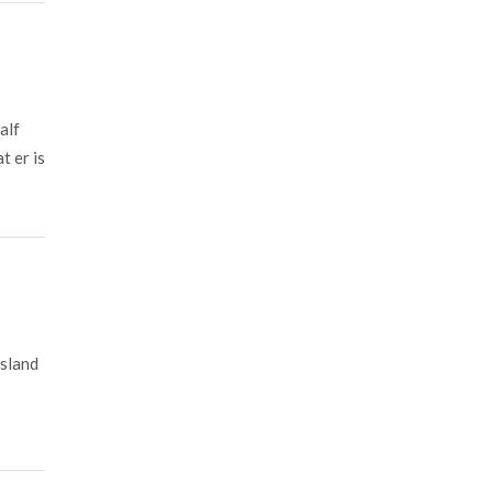
alf
t er is
asland