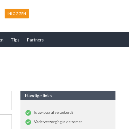
INLOGGEN
en
Tips
Partners
Handige links
Is uw pup al verzekerd?
Vachtverzorging in de zomer.