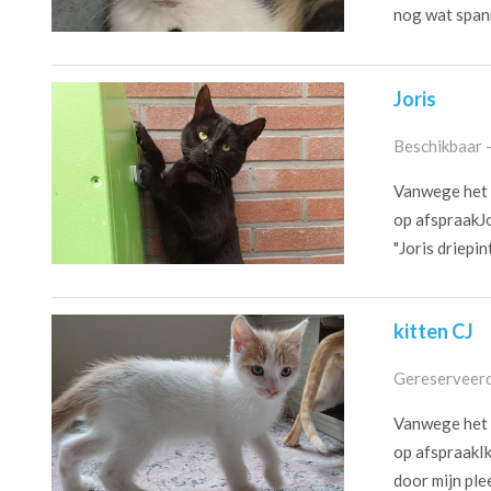
nog wat spann
Joris
Beschikbaar 
Vanwege het c
op afspraakJo
"Joris driepint
kitten CJ
Gereserveerd
Vanwege het c
op afspraakIk
door mijn pl