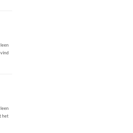
lleen
 vind
lleen
t het