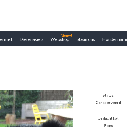
ermist
Dierenasiels
Webshop
Steun ons
Hondennam
Status:
Gereserveerd
Geslacht kat:
Poes