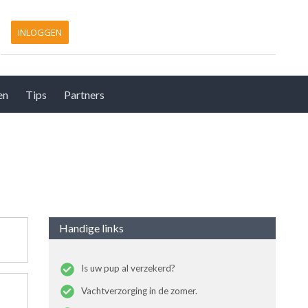
INLOGGEN
en
Tips
Partners
Handige links
Is uw pup al verzekerd?
Vachtverzorging in de zomer.