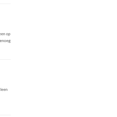
een op
 genoeg
lleen