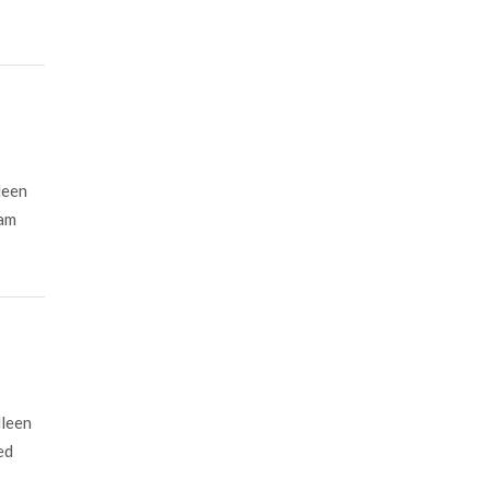
leen
aam
lleen
ed