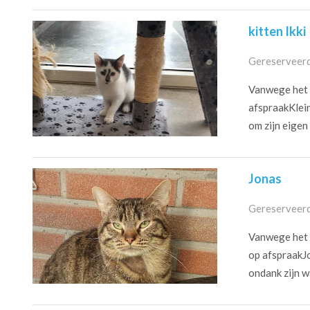
kitten Ikki
Gereserveerd
Vanwege het c
afspraakKlein
om zijn eigen 
Jonas
Gereserveerd
Vanwege het c
op afspraakJo
ondank zijn w