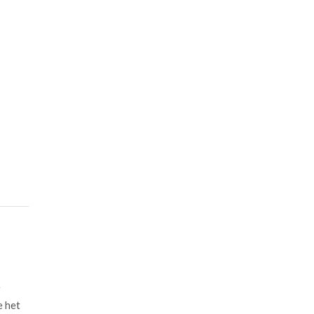
e
e het