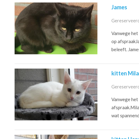
James
Gereserveerd
Vanwege het c
op afspraakJ
beleeft. James
kitten Mila
Gereserveerd
Vanwege het c
afspraak.Mila
wat spannend,