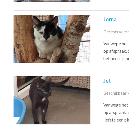
Jorna
Gereserveerd
Vanwege het c
op afspraakJo
het heerlijk om
Jet
Beschikbaar 
Vanwege het c
op afspraakJe
liefste een pl